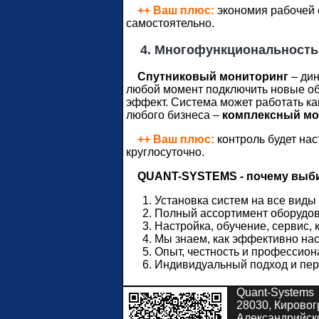
++ Ваш плюс:
экономия рабочей 
самостоятельно.
4. Многофункциональность
Спутниковый мониторинг
– дин
любой момент подключить новые объ
эффект. Система может работать ка
любого бизнеса –
комплексный м
++ Ваш плюс:
контроль будет нас
круглосуточно.
QUANT-SYSTEMS - почему выби
Установка систем на все виды
Полный ассортимент оборудов
Настройка, обучение, сервис,
Мы знаем, как эффективно нас
Опыт, честность и профессион
Индивидуальный подход и пер
Quant-Systems
28030, Кировогр
Александрийски