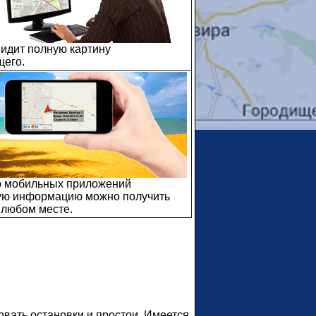
идит полную картину
щего.
 мобильных приложений
ую информацию можно получить
 любом месте.
вать остановки и простои. Имеется