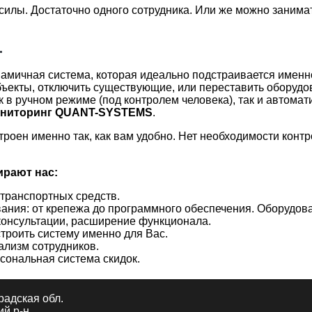
силы. Достаточно одного сотрудника. Или же можно занима
.
амичная система, которая идеально подстраивается именн
екты, отключить существующие, или переставить оборудов
к в ручном режиме (под контролем человека), так и автома
ониторинг QUANT-SYSTEMS
.
троен именно так, как вам удобно. Нет необходимости конт
рают нас:
 транспортных средств.
ания: от крепежа до программного обеспечения. Оборудов
 консультации, расширение функционала.
троить систему именно для Вас.
ализм сотрудников.
сональная система скидок.
адская обл.
й р-н