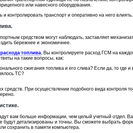
прицепного или навесного оборудования.
ь и контролировать транспорт и оперативно на него влиять.
ива.
портным средством могут наблюдать, заставляет механиза
здить бережнее и экономичнее.
и
расхода топлива
, Вы контролируете расход ГСМ на кажд
веты на такие вопросы, как:
нального сжигания топлива и его слива? Если да, то где и 
влялось ТС?
 средств. При осуществлении подобного вида контроля т
верено.
истике.
ут вам больше информации, чем целый учетный отдел. Ваш
 будут детализированы и точны. Вы сможете выбрать форму
или сохранить в памяти компьютера.