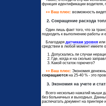
функция идентификации водителя, 
++ Ваш плюс:
возможность видет
2. Сокращение расхода топл
Один лишь факт того, что за транс
подходить к выполнению работы и е
Благодаря
датчикам уровня
ил
средствеи в любой момент имеете от
Допускались ли случаи нерацио
Где, когда и на сколько запра
Какой остаток горючего?
++ Ваш плюс:
Экономия денежных
сокращаются
на 25-40 % - это про
3. Экономия на учете и стат
Всего несколько нажатий мыши дад
без больничных и выходных. Данные
распечатать документ на принтере 