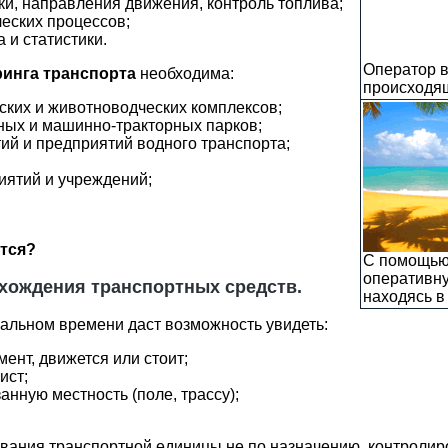
и, направления движения, контроль топлива;
еских процессов;
 и статистики.
Оператор в
инга транспорта
необходима:
происходя
ских и животноводческих комплексов;
ных и машинно-тракторных парков;
ий и предприятий водного транспорта;
иятий и учреждений;
ятся?
С помощью
оперативн
ождения транспортных средств.
находясь в
льном времени даст возможность увидеть:
ент, движется или стоит;
ист;
анную местность (поле, трассу);
ания транспортной единицы не по назначению, контролиро