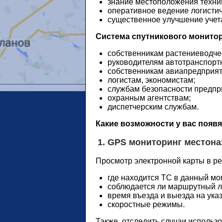
знание местоположения техник
оперативное ведение логистич
существенное улучшение учета
Система спутникового монитор
собственникам растениеводче
руководителям автотранспорт
собственникам авиапредприят
логистам, экономистам;
службам безопасности предпр
охранным агентствам;
диспетчерским службам.
Какие возможности у вас появ
1. GPS мониторинг местонах
Просмотр электронной карты в реа
где находится ТС в данный мом
соблюдается ли маршрутный л
время въезда и выезда на указ
скоростные режимы.
Также, отследить случаи использов