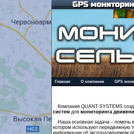
GPS мониторинг
Главная
О компании
GPS мони
Компания QUANT-SYSTEMS создана
систем
для
мониторинга движени
Наша основная задача – помочь кл
котором используют передвижную те
информации об эксплуатируемом об