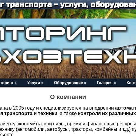
 транспорта - услуги, оборудован
торинг »
Услуги »
Оборудование »
Галерея »
Конт
О компании
 в 2005 году и специализируется на внедрении
автома
я транспорта и техники
, а также
контроля их различны
иенту экономить свои силы, время и финансовые ресурсы
хнику (автомобили, автобусы, тракторы, комбайны и т.д.) 
ъекте.